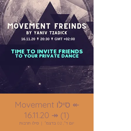
↞ סילו Movement
16.11.20 ↠ (1)
יום ד׳, 02 בדצמ׳
  |  
סילו תרבות